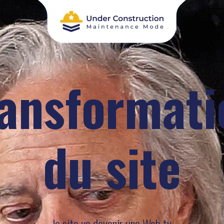
ransformati
du site
le site va devenir une Web tv