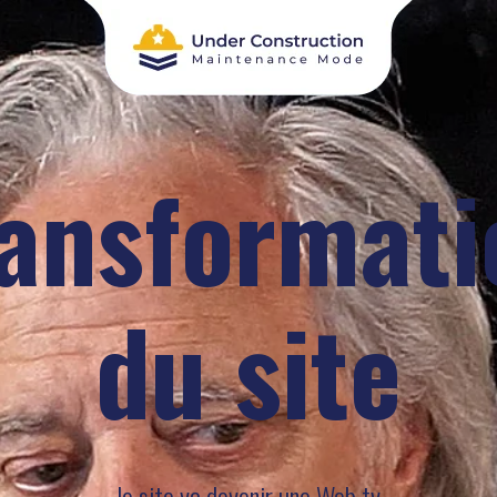
ransformati
du site
le site va devenir une Web tv