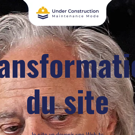
ransformati
du site
le site va devenir une Web tv